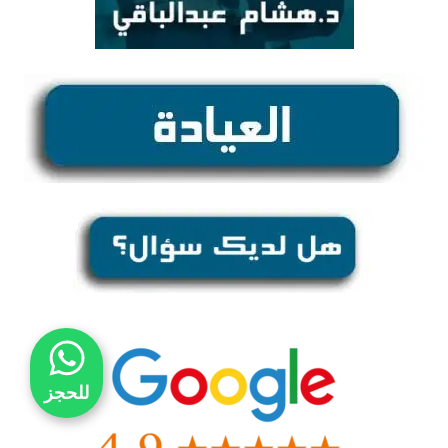
للحجز