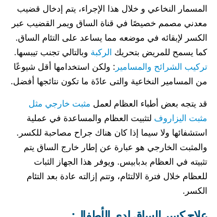
المسمار النخاعي و خلال هذا الإجراء، يتم إدخال قضيب
معدني مصمم خصيصًا في قناة الساق ويمر القضيب عبر
الكسر لإبقائه في موضعه مما يساعد على التئام الساق.
كما يسمح للمريض بتحريك
الركبة
وبالتالي تجنب تيبسها.
تركيب الشرائح والمسامير
: ولكن استخدامها أقل شيوعًا
من المسامير النخاعية والتى عادًة ما تكون نتائجها أفضل.
قد يتجه بعض أطباء العظام لعمل
مثبت خارجي مثل
مثبت اليزاروف
لتثبيت العظام والمساعدة في عملية
استشفائها ولا سيما إذا كان هناك جراح مصاحبة للكسر.
والمثبت الخارجي هو عبارة عن إطار خارج الساق يتم
تثبيته في العظام بدبابيس. ويوفر هذا الجهاز الثبات
للعظام خلال فترة الالتئام، وتتم إزالته عادة بعد التئام
الكسر.
علاج كسر الساق لدى الأطفال: