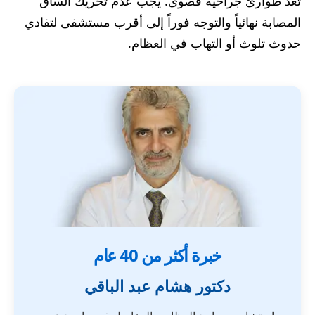
تُعد طوارئ جراحية قصوى. يجب عدم تحريك الساق
المصابة نهائياً والتوجه فوراً إلى أقرب مستشفى لتفادي
حدوث تلوث أو التهاب في العظام.
خبرة أكثر من 40 عام
دكتور هشام عبد الباقي