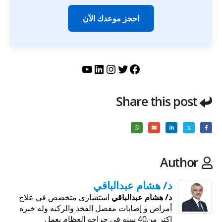
احجز موعدك الآن
تويتر
فيسبوك
لينكد إن
إنستجرام
يوتيوب
Share this post
Author
د/ هشام عبدالباقي
د/ هشام عبدالباقي
استشاري متخصص في علاج
أمراض و إصابات مفصل الفخذ والركبه وله خبره
اكتر من40 سنه في جراحه العظام يعمل