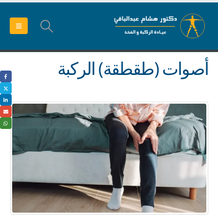
أصوات (طقطقة) الركبة