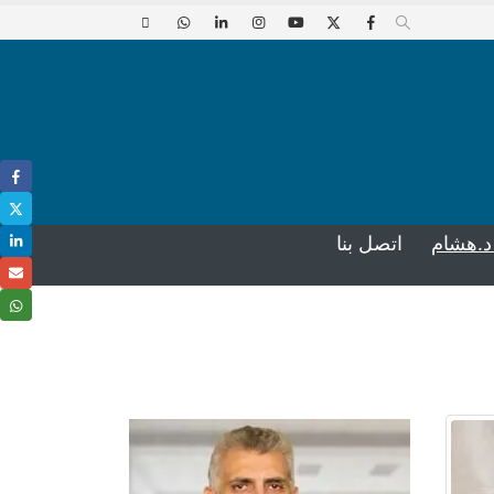
د.هشام
اتصل بنا