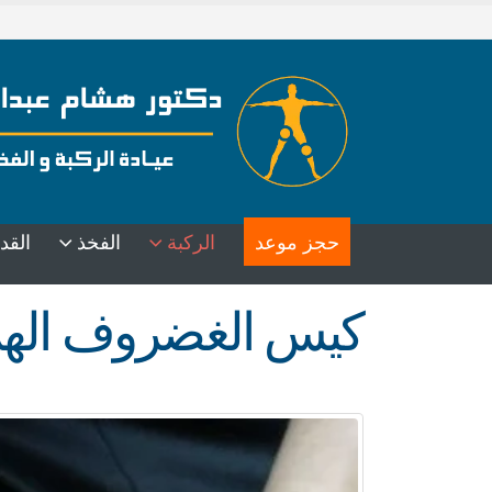
حجز موعد
الركبة
الفخذ
القد
كيس الغضروف الهل