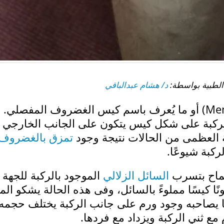
د/ هشام عبدالباقي
كيس الغضروف الهلالي (Meniscal cysts) أو ما يُعرف باسم كيس الغضروف المفصلي.
لركبة على شكل كيس يتكون على الجانب الخارجي 
 العظمى من الحالات نتيجة وجود
تمزق بالغضروف
ركبة شيوعًا.
سماح بتسرب
السائل الزلالي
الموجود بالركبة للجهة
ا كيسًا مملوءً بالسائل، وفى هذه الحالة يشكو ال
ا يصاحبه وجود ورم على جانب الركبة يختلف حجمه
ع ثني الركبة ويزداد مع فردها.