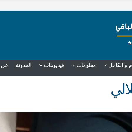
عن 
م و الكاحل
معلومات
فيديوهات
المدونة
الي