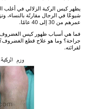
يظهر كيس الركبة الزلالي في أغلب الح
شيوعًا في الرجال مقارنًة بالنساء، وت
عمرهم من 30 إلى 40 عامًا.
فما هي أسباب ظهور كيس الغضروف 
جراحة؟ وما هو علاج قطع الغضروف؟ ن
لقرائته.