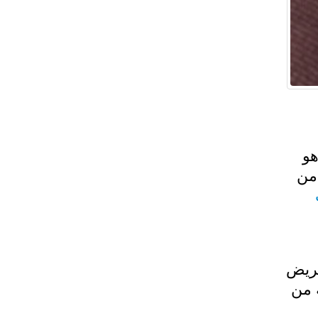
 هو
من
مريض
 من