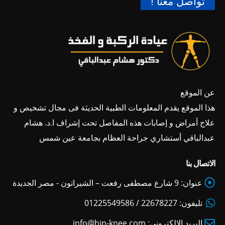
تواصل معنا !
عن الموقع
هذا الموقع يقدم المعلومات الطبية الحديثة فى مجال تشخيص و
علاج أمراض و إصابات هذه المفاصل تحت إشراف ا.د. هشام
عبدالباقي أستشاري جراحة العظام بجامعة عين شمس
الاتصال بنا
عنوان:
9 شارع مصطفى رفعت – الشيراتون - مصر الجديدة
تليفون:
22678227 / 01225549586
البريد الالكتروني:
info@hip-knee.com