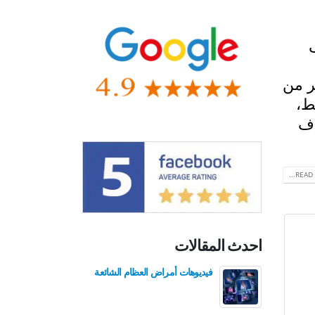
ر من
ط،
اف
READ 
احدث المقالات
فيديوهات أمراض العظام الشائعة
فيدي
للع