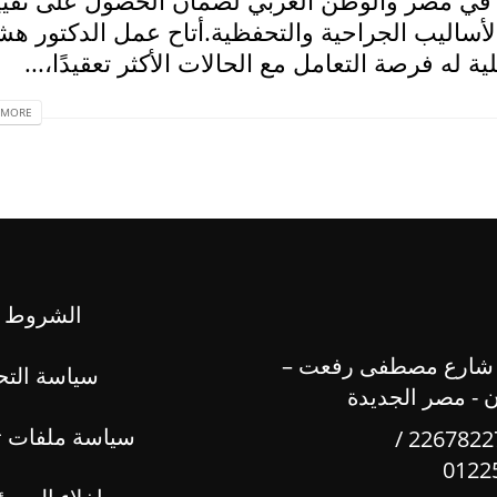
أساليب الجراحية والتحفظية.أتاح عمل الدكتور هش
له فرصة التعامل مع الحالات الأكثر تعقيدًا،...
MORE...
الشروط و
 شارع مصطفى رفعت –
سياسة التح
ن - مصر الجديدة
سياسة ملفات ت
22678227 /
0122