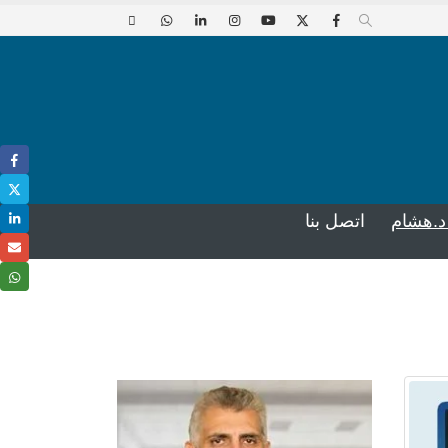
د.هشام
اتصل بنا