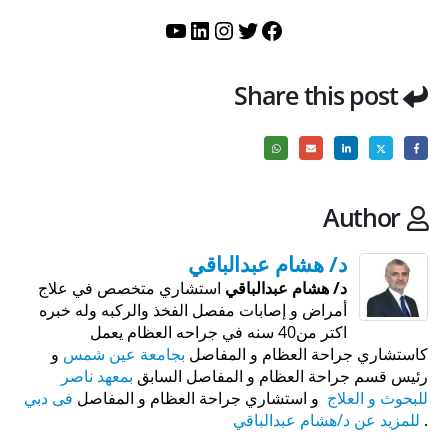
تويتر
فيسبوك
لينكد إن
إنستجرام
يوتيوب
Share this post
Author
د/ هشام عبدالباقي
د/ هشام عبدالباقي
استشاري متخصص في علاج
أمراض و إصابات مفصل الفخذ والركبه وله خبره
اكتر من40 سنه في جراحه العظام يعمل
كاستشاري جراحة العظام و المفاصل
بجامعة عين شمس
و
رئيس قسم جراحة العظام و المفاصل السابق
بمعهد ناصر
للبحوث و العلاج
و استشاري جراحة العظام و المفاصل
فى دبي
.
للمزيد عن د/هشام عبدالباقي