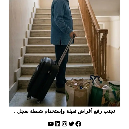
تجنب رفع أغراض ثقيلة وإستخدام شنطة بعجل .
تويتر
فيسبوك
لينكد إن
إنستجرام
يوتيوب