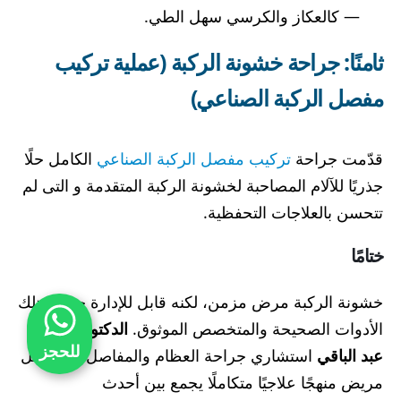
— كالعكاز والكرسي سهل الطي.
ثامنًا: جراحة خشونة الركبة (عملية تركيب
مفصل الركبة الصناعي)
قدّمت جراحة
تركيب مفصل الركبة الصناعي
الكامل حلًا
جذريًا للآلام المصاحبة لخشونة الركبة المتقدمة و التى لم
تتحسن بالعلاجات التحفظية.
ختامًا
خشونة الركبة مرض مزمن، لكنه قابل للإدارة حين تمتلك
الأدوات الصحيحة والمتخصص الموثوق.
الدكتور هشام
للحجز
عبد الباقي
استشاري جراحة العظام والمفاصل يقدّم لكل
مريض منهجًا علاجيًا متكاملًا يجمع بين أحدث