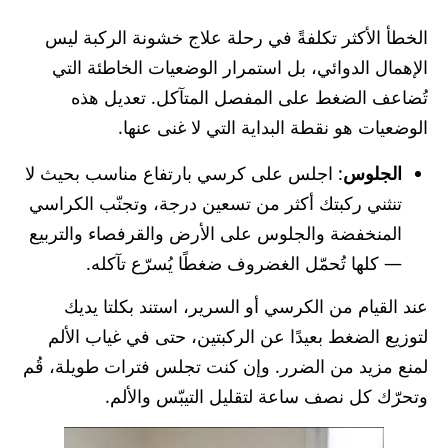
الخطأ الأكثر تكلفةً في رحلة علاج خشونة الركبة ليس
الإهمال الدوائي، بل استمرار الوضعيات الخاطئة التي
تُضاعف الضغط على المفصل المتآكل. تعديل هذه
الوضعيات هو نقطة البداية التي لا غنى عنها.
الجلوس
: اجلس على كرسي بارتفاع مناسب بحيث لا
تنثني ركبتك أكثر من تسعين درجة، وتجنّب الكراسي
المنخفضة والجلوس على الأرض والقرفصاء والتربيع
— كلها تُحمّل الغضروف ضغطًا يُسرّع تآكله.
عند القيام من الكرسي أو السرير، استند بكلتا يديك
لتوزيع الضغط بعيدًا عن الركبتين، حتى في غياب الألم
لمنع مزيد من الضرر. وإن كنت تجلس فترات طويلة، قُم
وتحرّك كل نصف ساعة لتقليل التيبّس والألم.