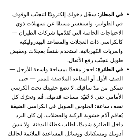
في المطار:
سجّل دخولك إلكترونيًا لتتجنّب الوقوف
في الطوابير، واستفسر مسبقًا عن تسهيلات ذوي
الاحتياجات الخاصة التي تُقدّمها شركات الطيران —
كالكراسي ذات العجلات والمصاعد الهيدروليكية
والعربات الكهربائية. استخدم شنطًا بعجلات ومقبض
طويل لتجنّب رفع الأثقال.
في الطائرة:
احجز مقعدًا بمساحة واسعة للأرجل —
الصف الأول أو المقاعد الملاصقة للممر — حتى
تتمكن من مدّ ساقيك. لا تضع حقيبتك تحت الكرسي
الأمامي حتى لا تُقيّد مساحة قدميك. قُم وتحرّك كل
نصف ساعة؛ الجلوس الطويل في الكراسي الضيقة
يُفاقم آلام خشونة الركبة والعضلات. إن كان البرد
داخل الطائرة شديدًا، اطلب غطاءً للتدفئة. ولا تنسَ
أدويتك ومسكناتك ووسائل المساعدة الملائمة لحالتك