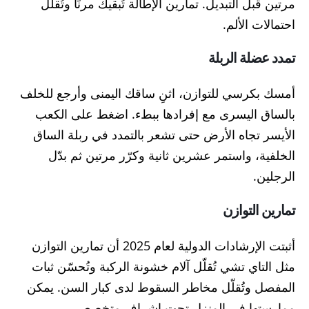
مرتين قبل التبديل. تمارين الإطالة تُبقيك مرنًا وتُقلّل
احتمالات الألم.
تمدد عضلة الربلة
أمسك بكرسي للتوازن، اثنِ ساقك اليمنى وأرجع للخلف
بالساق اليسرى مع إفرادها ببطء. اضغط على الكعب
الأيسر تجاه الأرض حتى تشعر بالتمدد في ربلة الساق
الخلفية، واستمر عشرين ثانية وكرّر مرتين ثم بدّل
الرجلين.
تمارين التوازن
أثبتت الإرشادات الدولية لعام 2025 أن تمارين التوازن
مثل التاي تشي تُقلّل آلام خشونة الركبة وتُحسّن ثبات
المفصل وتُقلّل مخاطر السقوط لدى كبار السن. يمكن
ممارستها في المنزل تحت إشراف متخصص.