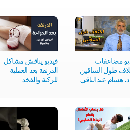
يو مضاعفات
فيديو يناقش مشاكل
لاف طول الساقين
الدرنقة​ بعد العملية
د. هشام عبدالباقي
للركبة والفخذ