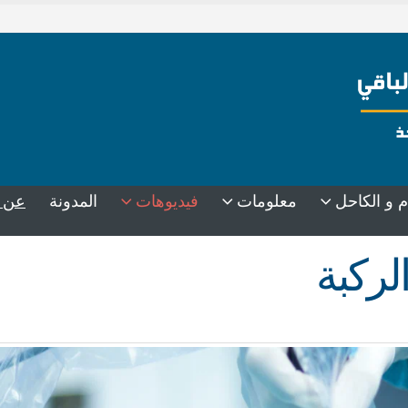
م و الكاحل
معلومات
فيديوهات
المدونة
عن 
لركبة