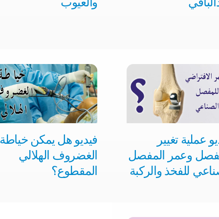
الباقي
والعيوب
يو عملية تغيير
فيديو هل يمكن خياطة
فصل وعمر المفصل
الغضروف الهلالي
ناعي للفخذ والركبة
المقطوع؟