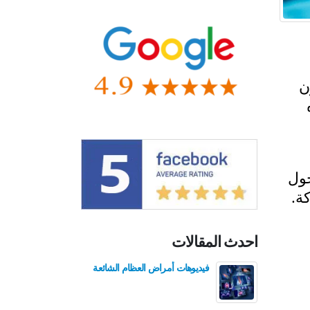
ن
ول
ة.
احدث المقالات
فيديوهات أمراض العظام الشائعة
فيدي
للع