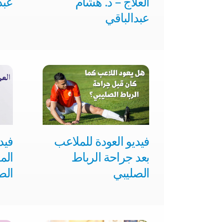
العلاج – د. هشام
عبد
عبدالباقي
فيديو العودة للملاعب
فيد
بعد جراحة الرباط
الم
الصليبي
الص