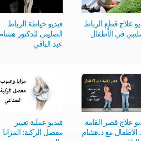
يو علاج قطع الرباط
فيديو خياطة الرباط
ليبي في الأطفال
الصليبي للدكتور هشام
عبد الباقي
يو علاج قصر القامة
فيديو عملية تغيير
 الاطفال​ مع د.هشام
مفصل الركبة​: المزايا