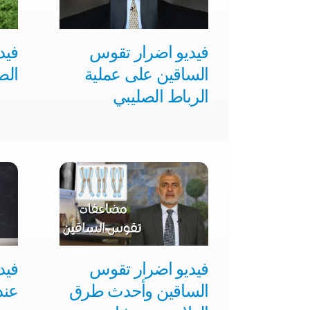
فيديو اضرار تقوس
فيد
الساقين​ على عملية
الص
الرباط الصليبي
فيديو اضرار تقوس
فيد
الساقين​ وأحدث طرق
عند