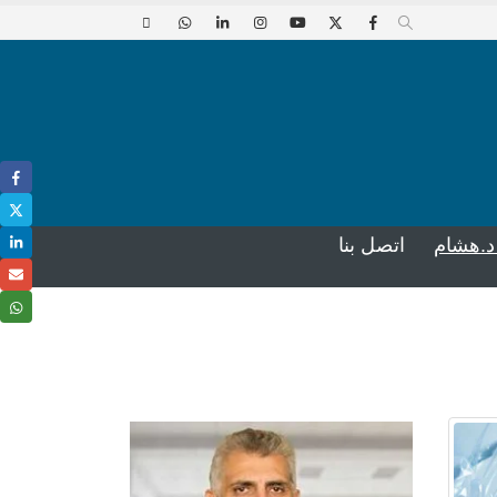
د.هشام
اتصل بنا