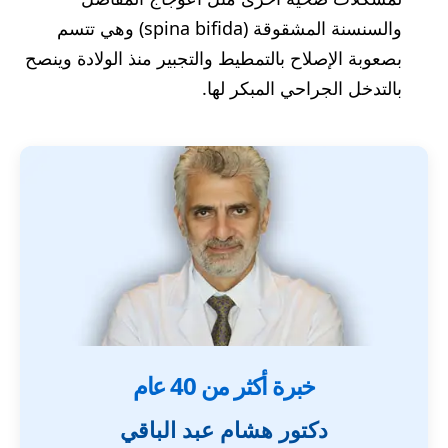
والسنسنة المشقوقة (spina bifida) وهي تتسم
بصعوبة الإصلاح بالتمطيط والتجبير منذ الولادة وينصح
بالتدخل الجراحي المبكر لها.
خبرة أكثر من 40 عام
دكتور هشام عبد الباقي