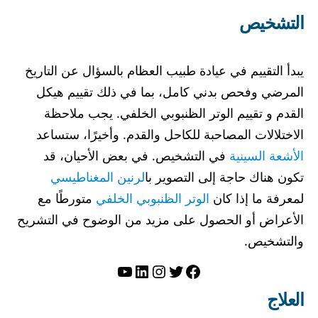
التشخيص
يبدأ التقييم في عيادة طبيب العظام بالسؤال عن التاريخ
المرضي وفحص بدني كامل، بما في ذلك تقييم هيكل
القدم و تقييم الوتر الظنبوبي الخلفي. يجب ملاحظة
الاختلالات المصاحبة للكاحل والقدم. وأخيرًا، ستساعد
الأشعة السينية
في التشخيص. في بعض الأحيان، قد
تكون هناك حاجة إلى التصوير با
لرنين المغناطيسي
لمعرفة ما إذا كان
الوتر الظنبوبي الخلفي
متورطًا مع
الأعراض أو الحصول على مزيد من الوضوح في التشريح
والتشخيص.
تويتر
فيسبوك
لينكد إن
إنستجرام
يوتيوب
العلاج