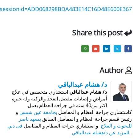
;jsessionid=ADD068298BDA483E14C16D48E600E367
Share this post
Author
د/ هشام عبدالباقي
د/ هشام عبدالباقي
استشاري متخصص في علاج
أمراض و إصابات مفصل الفخذ والركبه وله خبره
اكتر من40 سنه في جراحه العظام يعمل
كاستشاري جراحة العظام و المفاصل
بجامعة عين شمس
و
رئيس قسم جراحة العظام و المفاصل السابق
بمعهد ناصر
للبحوث و العلاج
و استشاري جراحة العظام و المفاصل
فى دبي
.
للمزيد عن د/هشام عبدالباقي