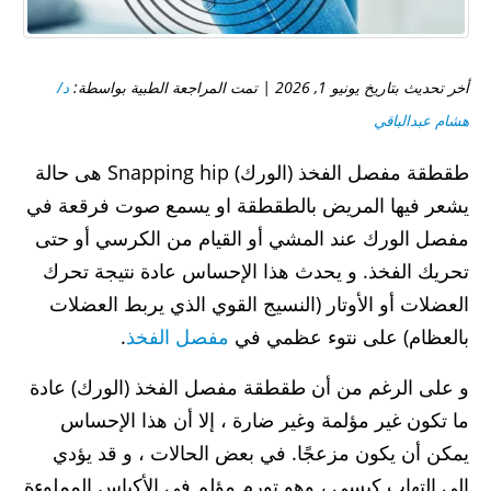
أخر تحديث بتاريخ يونيو 1, 2026 | تمت المراجعة الطبية بواسطة:
د/
هشام عبدالباقي
طقطقة مفصل الفخذ (الورك) Snapping hip هى حالة
يشعر فيها المريض بالطقطقة او يسمع صوت فرقعة في
مفصل الورك عند المشي أو القيام من الكرسي أو حتى
تحريك الفخذ. و يحدث هذا الإحساس عادة نتيجة تحرك
العضلات أو الأوتار (النسيج القوي الذي يربط العضلات
بالعظام) على نتوء عظمي في
مفصل الفخذ
.
و على الرغم من أن طقطقة مفصل الفخذ (الورك) عادة
ما تكون غير مؤلمة وغير ضارة ، إلا أن هذا الإحساس
يمكن أن يكون مزعجًا. في بعض الحالات ، و قد يؤدي
الى التهاب كيسي ، وهو تورم مؤلم في الأكياس المملوءة