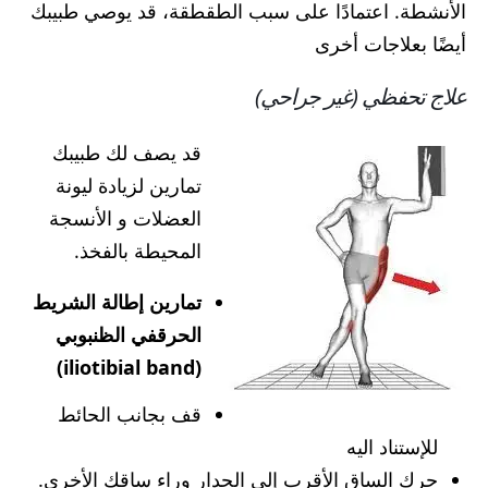
الأنشطة. اعتمادًا على سبب الطقطقة، قد يوصي طبيبك
أيضًا بعلاجات أخرى
علاج تحفظي (غير جراحي)
قد يصف لك طبيبك
تمارين لزيادة ليونة
العضلات و الأنسجة
المحيطة بالفخذ.
تمارين إطالة الشريط
الحرقفي الظنبوبي
(iliotibial band)
قف بجانب الحائط
للإستناد اليه
حرك الساق الأقرب إلى الجدار وراء ساقك الأخرى.