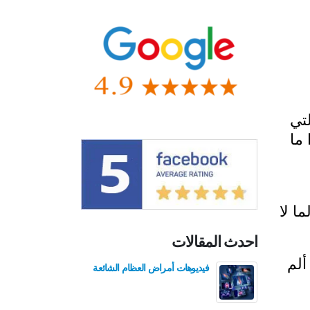
تي
ما
ا لا
احدث المقالات
 من ألم
فيديوهات أمراض العظام الشائعة
فيدي
للع