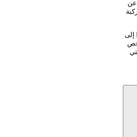
 عن
كبة
 إلى
يخص
تي