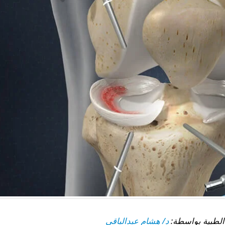
د/ هشام عبدالباقي