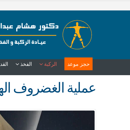
حجز موعد
الركبة
الفخذ
القد
عملية الغضروف الهل