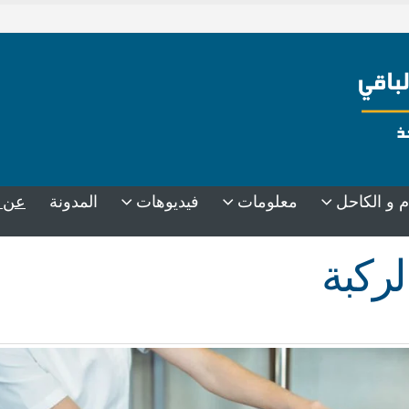
عن 
م و الكاحل
معلومات
فيديوهات
المدونة
لركبة