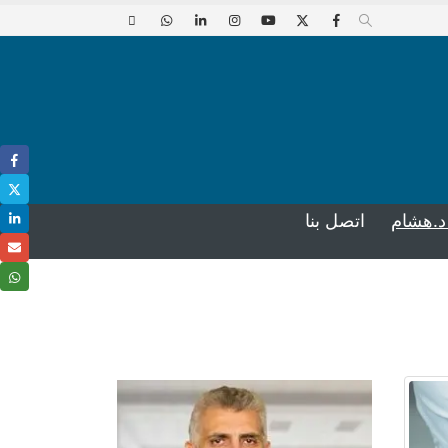
د.هشام
اتصل بنا