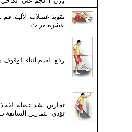
وزن 1 كجم على الكاحل أثناء التمرين
تقوية عضلات الألية: قم 
عشرة مرات
رفع القدم أثناء الوقوف م
تمارين لشد عضلة الفخذ ال
تؤدي التمارين السابقة ب