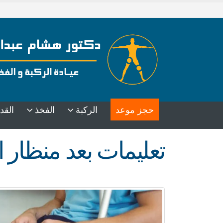
حجز موعد
الركبة
الفخذ
القد
تعليمات بعد منظار ا