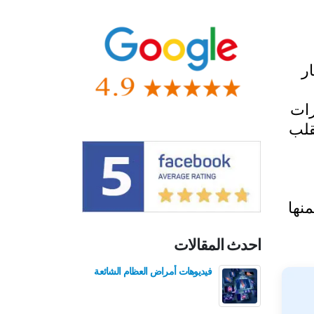
ر
رات
قلب
نها
احدث المقالات
فيديوهات أمراض العظام الشائعة
فيدي
للع