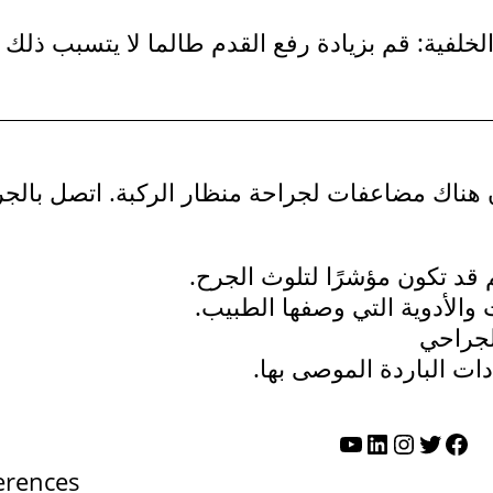
خلفية: قم بزيادة رفع القدم طالما لا يتسبب ذلك
 هناك مضاعفات لجراحة منظار الركبة. اتصل بالجر
 قد تكون مؤشرًا لتلوث الجرح.
والأدوية التي وصفها الطبيب.
لجراحي
دات الباردة الموصى بها.
تويتر
فيسبوك
لينكد إن
إنستجرام
يوتيوب
erences: