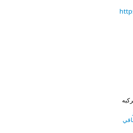
http
كبه
اقي