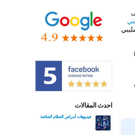
ى
بي
ليبي
احدث المقالات
فيديوهات أمراض العظام الشائعة
فيدي
للع