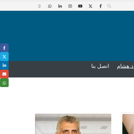
د.هشام
اتصل بنا