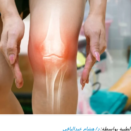
د/ هشام عبدالباقي