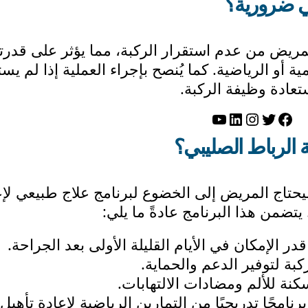
ي ضرورية؟
مريض من عدم استقرار الركبة، مما يؤثر على قدرت
 أو الرياضية. كما يُنصح بإجراء العملية إذا لم ي
عادة وظيفة الركبة.
تويتر
فيسبوك
لينكد إن
إنستجرام
يوتيوب
ة الرباط الصليبي؟
يحتاج المريض إلى الخضوع لبرنامج علاج طبيعي لإع
يتضمن هذا البرنامج عادةً ما يلي:
 الإمكان في الأيام القليلة الأولى بعد الجراحة.
بة لتوفير الدعم والحماية.
نة للألم ومضادات الالتهابات.
رنامجًا تدريجيًا من التمارين الرياضية لإعادة تأهيل