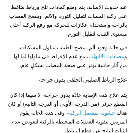
عند حدوث الإصابة، يتم وضع كمادات ثلج ورباط ضاغط
على ركبة المصاب لتقليل التورم والالم. وينصح المصاب
بالراحة واستخدام عكازات للحركة مع رفع الركبة أعلى
مستوى القلب لتقليل التورم.
في حالة وجود ألم، ينصح الطبيب بتناول المسكنات
و
مضادات الالتهاب
، مع عدم الإفراط في تناولها لما لها
من آثار جانبية تؤثر على صحة المصاب بشكلٍ عام.
علاج الرباط الصليبي الخلفي بدون جراحة
يتم علاج هذه الإصابة عادًة بدون جراحة، لا سيما إذا كان
القطع جزئي (من الدرجة الأولى أو الدرجة الثانية) أو كان
هناك
خشونة بمفصل الركبة
، وفى هذه الحالة يقوم
المريض بتقوية العضلات المحيطة بالركبة لتعويض عدم
الثبات الناتج عن قطع الرباط.