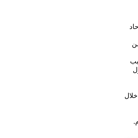
اد
ن
بب
ل
خلال
.