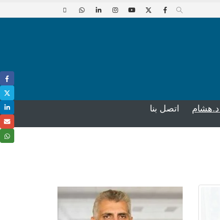
د.هشام
اتصل بنا