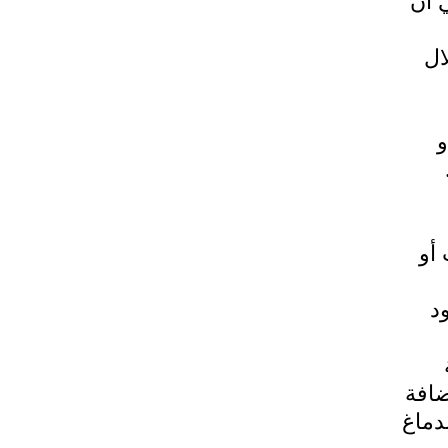
 أن
ال
و
أو
د
ضافة
دماغ