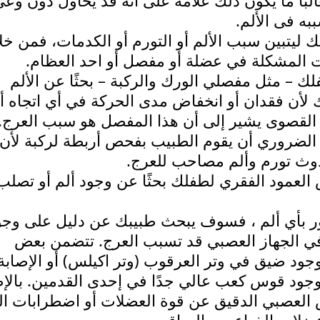
بًا ما يكون ذلك علامة على أنه قد يحاول دون وعي
ه فى الألم.
تبين سبب الألم أو التورم أو الكدمات، فمن خل
نت المشكلة في عضلة أو مفصل أو احد العظام.
– مثل مفصلي الورك والركبة – بحثًا عن الألم
 لأن فقدان أو انخفاض مدى الحركة في أي اتجاه أ
 القصوى يشير إلى أن هذا المفصل هو سبب العرج.
 الضروري أن يقوم الطبيب بفحص أربطة لركبة لأن
وث تورم وألم مصاحب للعرج.
لعمود الفقري لطفلك بحثًا عن وجود ألم أو تصلب 
ور بأي ألم ، فسوف يبحث طبيبك عن دليل على وجو
ي الجهاز العصبي قد تسبب العرج. تتضمن بعض
ود ضيق في وتر العرقوب (وتر اكيلس) أو الإصابة
 بوجود قوس كعب عالي جدًا في إحدى القدمين. بالإ
العصبي الدقيق عن قوة العضلات أو اضطرابات ال