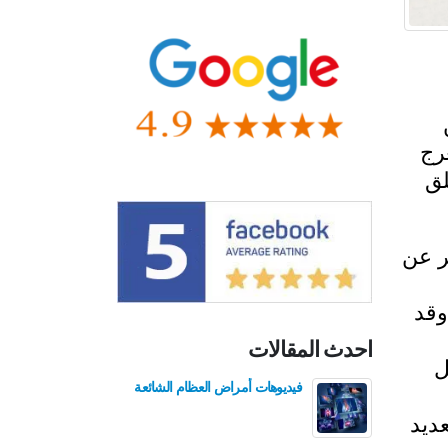
رج
لق
ر عن
وقد
احدث المقالات
ل
فيديوهات أمراض العظام الشائعة
فيدي
للع
عديد