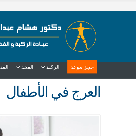
حجز موعد
الركبة
الفخذ
القد
العرج في الأطفال