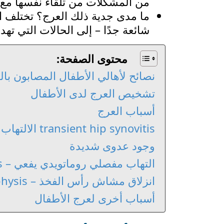
من المشكلات من تلقاء نفسها مع 
ما مدى جدية ذلك العرج؟ تختلف 
شائعة جدًا – إلى الحالات التي تهدد
محتوى الصفحة:
نصائح لأهالي الأطفال المصابون بال
تشخيص العرج لدى الأطفال
أسباب العرج
transient hip synovitis الالتهاب المؤقت لمفصل الفخذ
وجود عدوى شديدة
التهاب مفصلي روماتويدي يفعي – Juvenile arthritis
انزلاق مشاش رأس الفخذ – Slipped upper femoral epiphysis
أسباب أخرى لعرج الأطفال