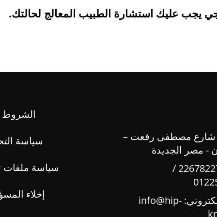
اجي يجب عليك استشارة الطبيب المعالج لحالتك.
الشروط و
 شارع مصطفى رفعت –
سياسة التح
ن - مصر الجديدة
سياسة ملفات ت
22678227 /
0122
إخلاء المسؤ
لكتروني:
info@hip-
k