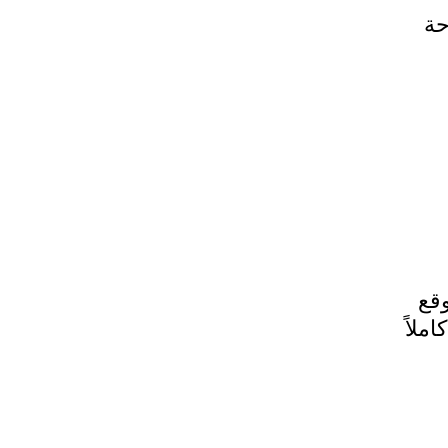
حة
وقع
ييداً كاملاً