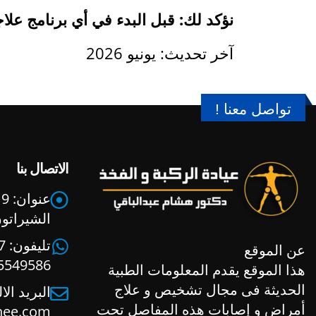
نؤكد لك: قبل البدء في أي برنامج عل
آخر تحديث: يونيو 2026
تواصل معنا !
الاتصال بنا
عنوان:
9
الشيراتو
تليفون:
عن الموقع
5549586
هذا الموقع يقدم المعلومات الطبية
الحديثة فى مجال تشخيص و علاج
البريد الا
أمراض و إصابات هذه المفاصل تحت
nee.com