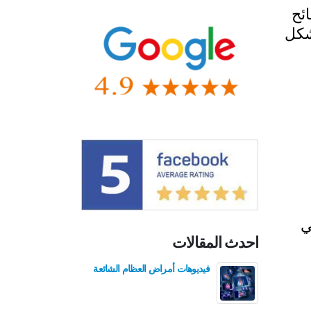
ئح
شكل
ي
احدث المقالات
فيديوهات أمراض العظام الشائعة
فيدي
للع