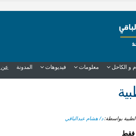
م و الكاحل
معلومات
فيديوهات
المدونة
عن 
بية
د/ هشام عبدالباقي
 فقط