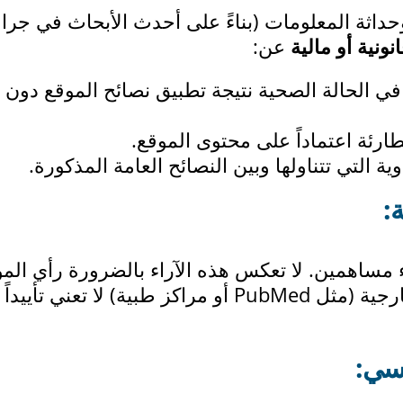
داثة المعلومات (بناءً على أحدث الأبحاث في جرا
ونية أو مالية
عن:
ي الحالة الصحية نتيجة تطبيق نصائح الموقع دون
ارئة اعتماداً على محتوى الموقع.
ية التي تتناولها وبين النصائح العامة المذكورة.
ء مساهمين. لا تعكس هذه الآراء بالضرورة رأي الم
بالكامل. كما أن الروابط إلى مواقع خارجية (مثل PubMed أو مراكز طبية) لا تعني تأ