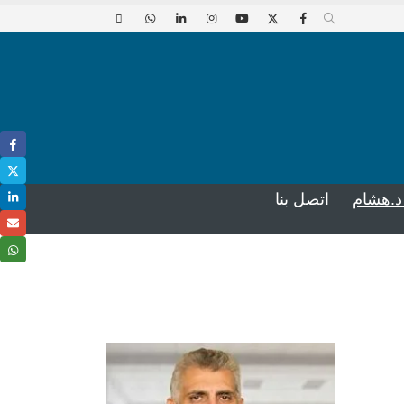
د.هشام
اتصل بنا