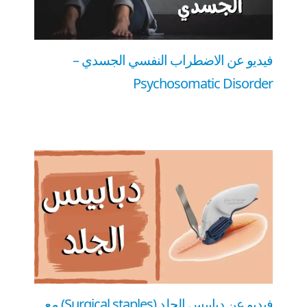
فيديو عن الاضطراب النفسي الجسدي –
Psychosomatic Disorder
فيديو عن دبابيس الجلد (Surgical staples) مع