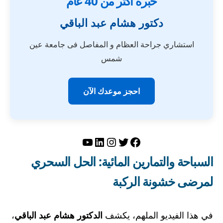
خبرة أكثر من 40 عام
دكتور هشام عبد الباقي
استشاري جراحة العظام و المفاصل فى جامعة عين
شمس
احجز موعدك الآن
تويتر
فيسبوك
لينكد إن
إنستجرام
يوتيوب
السباحة والتمارين المائية: الحل السحري
لمرضى خشونة الركبة
في هذا الفيديو الملهم، يكشف
الدكتور هشام عبد الباقي
،