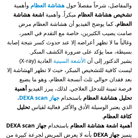
والمفاصل، شرحاً مفصلاً حول
هشاشة العظام
وأهمية
تشخيص هشاشة العظام
مبكراً. وأهمية
اشعة هشاشة
العظام​.
كما يوضح الفيديو أن هشاشة العظام مرض
صامت يصيب الكثيرين، خاصة مع التقدم في العمر،
وغالباً ما لا تظهر أعراضه إلا عند حدوث كسر نتيجة إصابة
بسيطة، مما يؤكد على ضرورة الكشف المبكر.
يشير الدكتور إلى أن
الأشعة السينية
العادية (X-ray)
ليست كافية للتشخيص المبكر، حيث لا تظهر الهشاشة إلا
بعد فقدان حوالي ثلث أنسجة العظام، وهو ما يضيع
فرصة ثمينة للتدخل العلاجي. لذلك، يبرز الفيديو
أهمية
تحليل هشاشة العظام
باستخدام
جهاز
DEXA scan
،
الذي يعتبر الوسيلة الأدق والأكثر فعالية لقياس
تحليل
كثافة العظام
.
أهمية اشعة
هشاشة العظام
باستخدام
جهاز
DEXA scan
يتميز
جهاز DEXA
بأنه لا يعرض المريض لجرعة كبيرة من