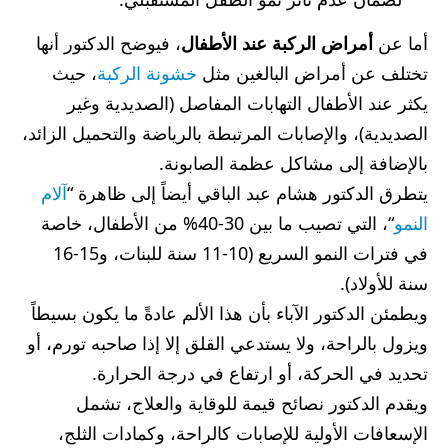
أما عن
أمراض الركبة عند الأطفال
، فيوضح الدكتور أنها
تختلف عن أمراض البالغين مثل
خشونة الركبة
، حيث
يكثر عند الأطفال التهابات المفاصل (الصديدية وغير
الصديدية)، والإصابات المرتبطة بالرياضة والتحميل الزائد،
بالإضافة إلى مشاكل عظمة الصابونة.
يتطرق الدكتور هشام عبد الباقي أيضاً إلى ظاهرة “
آلام
النمو
“، التي تصيب ما بين 30-40% من الأطفال، خاصة
في فترات النمو السريع (10-11 سنة للبنات، و15-16
سنة للأولاد).
ويطمئن الدكتور الآباء بأن هذا الألم عادةً ما يكون بسيطاً
ويزول بالراحة، ولا يستدعي القلق إلا إذا صاحبه تورم، أو
تحديد في الحركة، أو ارتفاع في درجة الحرارة.
ويقدم الدكتور نصائح قيمة للوقاية والعلاج، تشمل
الإسعافات الأولية للإصابات كالراحة، وكمادات الثلج،