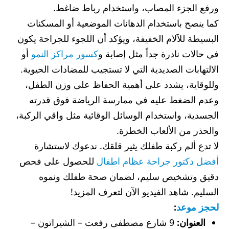
ورفع الجزء المصاب، واستخدام رباط ضاغط.
كما ينصح باستخدام الدهانات الموضعية أو المسكنات
البسيطة للآلام الخفيفة، ويؤكد أن اللجوء للجراحة يكون
في حالات نادرة جداً مثل إصابة و
كسور مراكز النمو
أو
الالتهابات الصديدية التي لا تستجيب للمضادات الحيوية.
وللوقاية، يشدد على أهمية الحفاظ على وزن الطفل،
وعدم الضغط عليه في ممارسة الرياضة فوق قدرته
الجسدية، واستخدام الوسائل الوقائية مثل واقي الركبة،
والحذر من الألعاب الخطرة.
لا تدع ألم ركبة طفلك يثير قلقك. ندعوك لاستشارة
أفضل دكتور جراحة عظام اطفال
للحصول على فحص
دقيق وتشخيص سليم، لضمان صحة طفلك ونموه
السليم. شاهد الفيديو الآن لتعرف المزيد!
لحجز موعد
:
العنوان:
9 شارع مصطفى رفعت – الشيراتون –