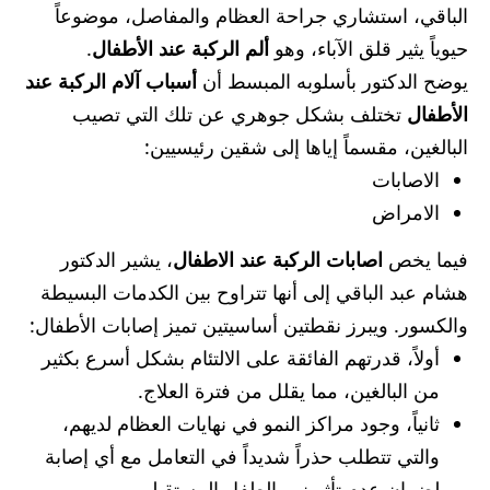
الباقي، استشاري جراحة العظام والمفاصل، موضوعاً
حيوياً يثير قلق الآباء، وهو
ألم الركبة عند الأطفال
.
يوضح الدكتور بأسلوبه المبسط أن
أسباب آلام الركبة عند
الأطفال
تختلف بشكل جوهري عن تلك التي تصيب
البالغين، مقسماً إياها إلى شقين رئيسيين:
الاصابات
الامراض
فيما يخص
اصابات الركبة عند الاطفال
، يشير الدكتور
هشام عبد الباقي إلى أنها تتراوح بين الكدمات البسيطة
والكسور. ويبرز نقطتين أساسيتين تميز إصابات الأطفال:
أولاً، قدرتهم الفائقة على الالتئام بشكل أسرع بكثير
من البالغين، مما يقلل من فترة العلاج.
ثانياً، وجود مراكز النمو في نهايات العظام لديهم،
والتي تتطلب حذراً شديداً في التعامل مع أي إصابة
لضمان عدم تأثر نمو الطفل المستقبلي.