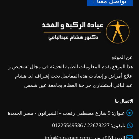
تواصل معنا !
عن الموقع
هذا الموقع يقدم المعلومات الطبية الحديثة فى مجال تشخيص و
علاج أمراض و إصابات هذه المفاصل تحت إشراف ا.د. هشام
عبدالباقي أستشاري جراحة العظام بجامعة عين شمس
الاتصال بنا
عنوان:
9 شارع مصطفى رفعت – الشيراتون - مصر الجديدة
تليفون:
22678227 / 01225549586
البريد الالكتروني:
info@hip-knee.com